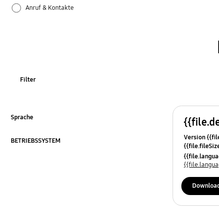
Anruf & Kontakte
Apps
Bluetooth
Datensicherung & Wiederherstellung
Filter
Einstellungen
Firmware-Update
Sprache
{{file.d
ausklappen
Version {{fil
Galaxy Apps
BETRIEBSSYSTEM
{{file.fileSi
ausklappen
{{file.osNa
{{file.lang
Hardware
{{file.lang
Kamera
Downloa
Leistung