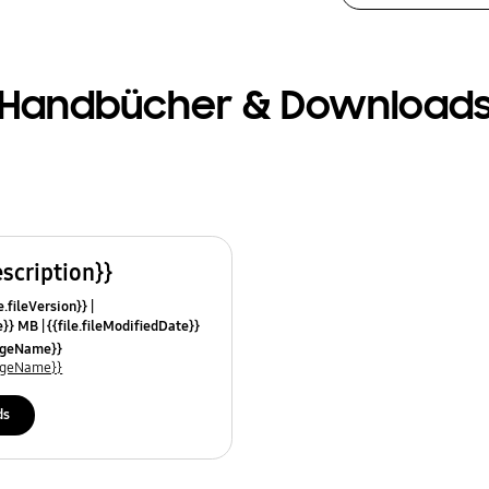
Handbücher & Download
escription}}
e.fileVersion}}
ze}} MB
{{file.fileModifiedDate}}
mes}}
uageName}}
uageName}}
ds