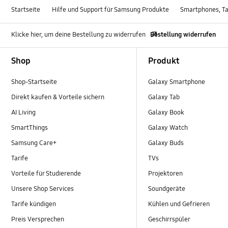
Startseite
Hilfe und Support für Samsung Produkte
Smartphones, Ta
Klicke hier, um deine Bestellung zu widerrufen
Bestellung widerrufen
Footer Navigation
Shop
Produkt
Shop-Startseite
Galaxy Smartphone
Direkt kaufen & Vorteile sichern
Galaxy Tab
AI Living
Galaxy Book
SmartThings
Galaxy Watch
Samsung Care+
Galaxy Buds
Tarife
TVs
Vorteile für Studierende
Projektoren
Unsere Shop Services
Soundgeräte
Tarife kündigen
Kühlen und Gefrieren
Preis Versprechen
Geschirrspüler