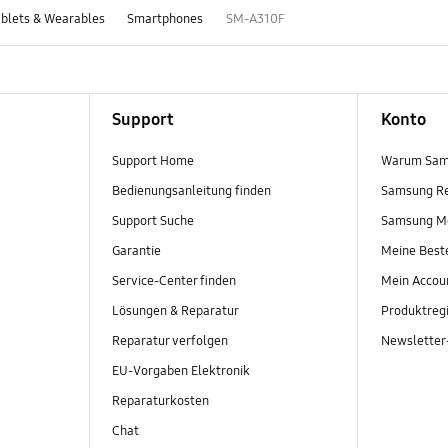
blets & Wearables
Smartphones
SM-A310F
Support
Konto
Support Home
Warum Sam
Bedienungsanleitung finden
Samsung R
Support Suche
Samsung M
Garantie
Meine Best
Service-Center finden
Mein Accou
Lösungen & Reparatur
Produktregi
Reparatur verfolgen
Newslette
EU-Vorgaben Elektronik
Reparaturkosten
Chat