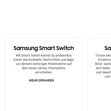
Multimedia
Nachrichten
Netzwerk & WLAN
Sonstige
Samsung Smart Switch
Sa
Sperre
Mit Smart Switch kannst du problemlos
Tracke dein
Ton
Daten wie Kontakte, Nachrichten und Apps
Ernährun
von deinem bisherigen Mobiltelefon auf
Blick. Sams
dein neues Galaxy Smartphone
dich dabei
verschieben.
und Gewoh
und 
MEHR ERFAHREN