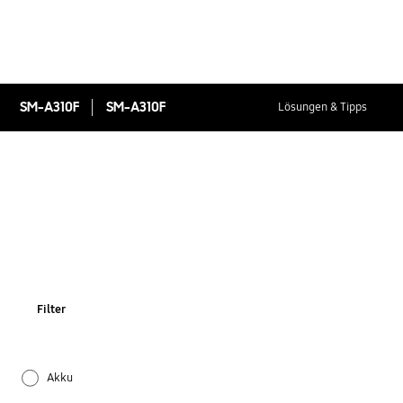
SM-A310F
SM-A310F
Lösungen & Tipps
Filter
Akku