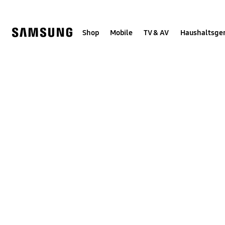
Skip
Skip
to
to
content
accessibility
help
Shop
Mobile
TV & AV
Haushaltsge