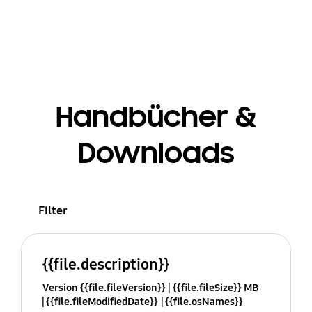
Handbücher &
Downloads
Filter
{{file.description}}
Version {{file.fileVersion}}
{{file.fileSize}} MB
{{file.fileModifiedDate}}
{{file.osNames}}