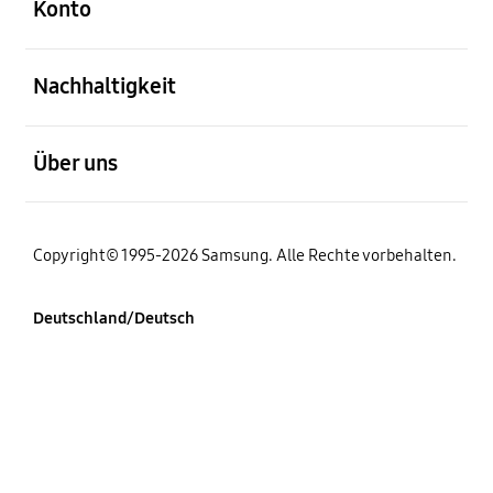
Konto
öffnen
Nachhaltigkeit
öffnen
Über uns
Copyright© 1995-2026 Samsung. Alle Rechte vorbehalten.
Deutschland/Deutsch