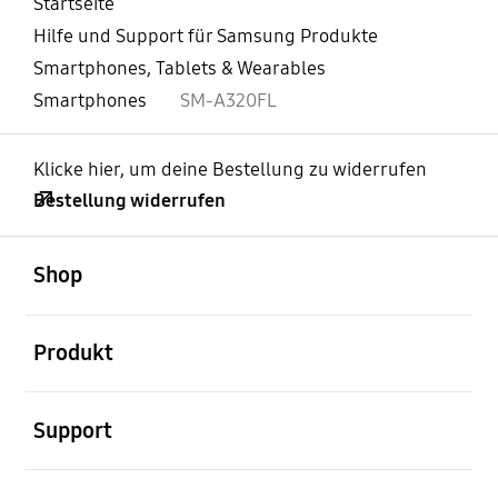
Startseite
Hilfe und Support für Samsung Produkte
Smartphones, Tablets & Wearables
Smartphones
SM-A320FL
Klicke hier, um deine Bestellung zu widerrufen
Bestellung widerrufen
öffnen
Footer Navigation
Shop
öffnen
Produkt
öffnen
Support
öffnen