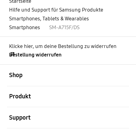
Startseite
Hilfe und Support für Samsung Produkte
Smartphones, Tablets & Wearables
Smartphones
SM-A715F/DS
Klicke hier, um deine Bestellung zu widerrufen
Bestellung widerrufen
öffnen
Footer Navigation
Shop
öffnen
Produkt
öffnen
Support
öffnen