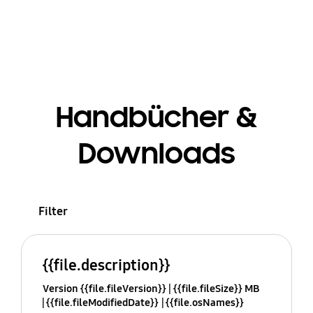
Handbücher &
Downloads
Filter
{{file.description}}
Version {{file.fileVersion}}
{{file.fileSize}} MB
{{file.fileModifiedDate}}
{{file.osNames}}