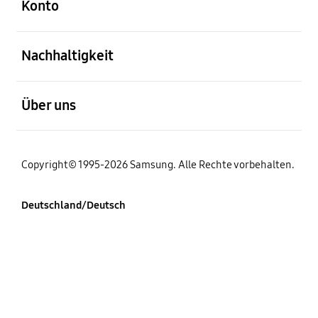
Konto
öffnen
Nachhaltigkeit
öffnen
Über uns
Copyright© 1995-2026 Samsung. Alle Rechte vorbehalten.
Deutschland/Deutsch