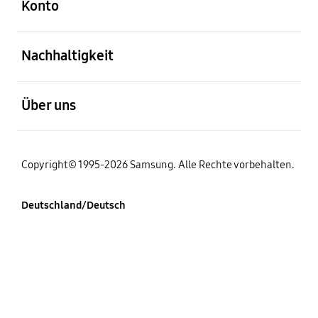
Konto
öffnen
Nachhaltigkeit
öffnen
Über uns
Copyright© 1995-2026 Samsung. Alle Rechte vorbehalten.
Deutschland/Deutsch