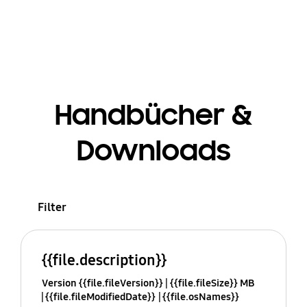
Handbücher &
Downloads
Filter
{{file.description}}
Version {{file.fileVersion}}
{{file.fileSize}} MB
{{file.fileModifiedDate}}
{{file.osNames}}