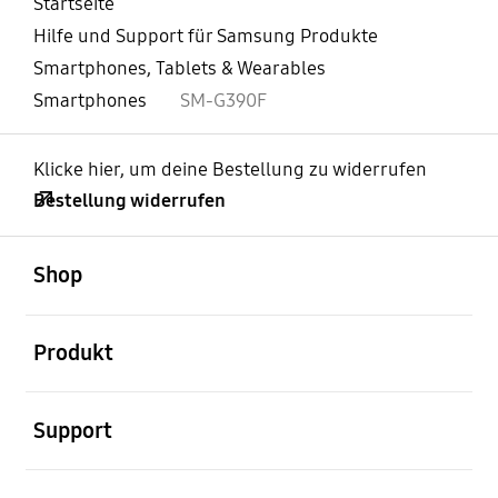
Startseite
Hilfe und Support für Samsung Produkte
Smartphones, Tablets & Wearables
Smartphones
SM-G390F
Klicke hier, um deine Bestellung zu widerrufen
Bestellung widerrufen
öffnen
Footer Navigation
Shop
öffnen
Produkt
öffnen
Support
öffnen