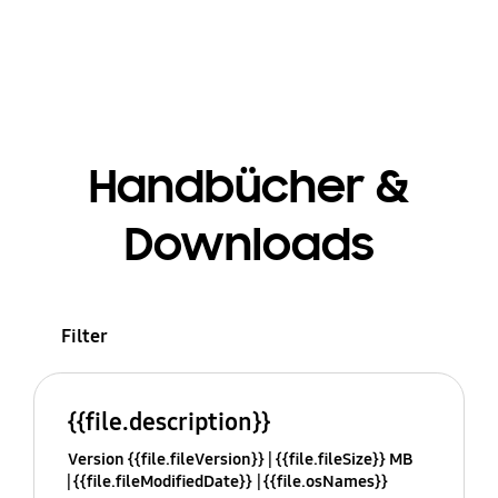
Handbücher &
Downloads
Filter
{{file.description}}
Version {{file.fileVersion}}
{{file.fileSize}} MB
{{file.fileModifiedDate}}
{{file.osNames}}