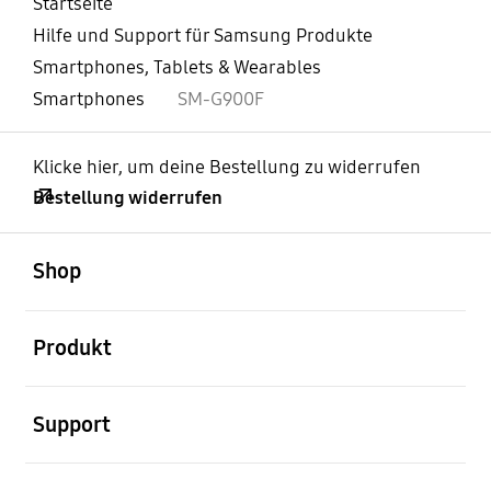
Startseite
Hilfe und Support für Samsung Produkte
Smartphones, Tablets & Wearables
Smartphones
SM-G900F
Klicke hier, um deine Bestellung zu widerrufen
Bestellung widerrufen
öffnen
Footer Navigation
Shop
öffnen
Produkt
öffnen
Support
öffnen