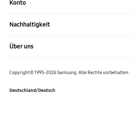
Konto
öffnen
Nachhaltigkeit
öffnen
Über uns
Copyright© 1995-2026 Samsung. Alle Rechte vorbehalten.
Deutschland/Deutsch