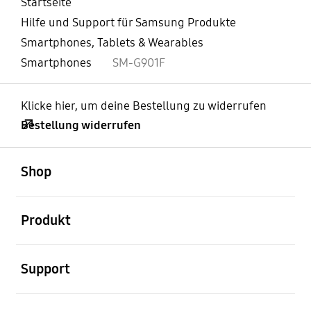
Startseite
Hilfe und Support für Samsung Produkte
Smartphones, Tablets & Wearables
Smartphones
SM-G901F
Klicke hier, um deine Bestellung zu widerrufen
Bestellung widerrufen
öffnen
Footer Navigation
Shop
öffnen
Produkt
öffnen
Support
öffnen