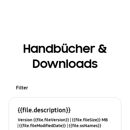
Handbücher &
Downloads
Filter
{{file.description}}
Version {{file.fileVersion}}
{{file.fileSize}} MB
{{file.fileModifiedDate}}
{{file.osNames}}