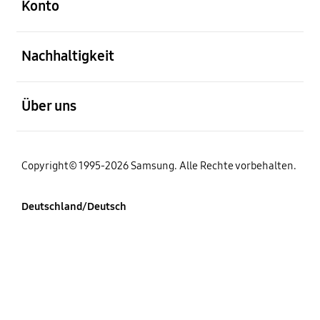
Konto
öffnen
Nachhaltigkeit
öffnen
Über uns
Copyright© 1995-2026 Samsung. Alle Rechte vorbehalten.
Deutschland/Deutsch