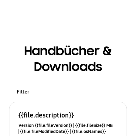
Handbücher &
Downloads
Filter
{{file.description}}
Version {{file.fileVersion}}
{{file.fileSize}} MB
{{file.fileModifiedDate}}
{{file.osNames}}