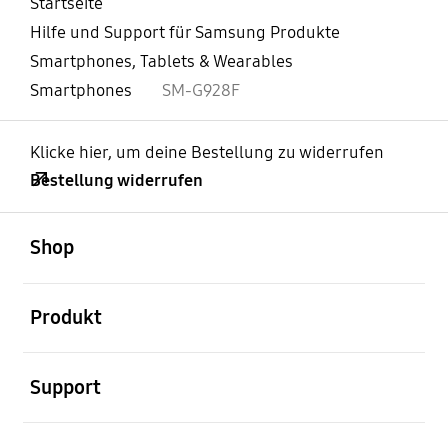
Startseite
Hilfe und Support für Samsung Produkte
Smartphones, Tablets & Wearables
Smartphones
SM-G928F
Klicke hier, um deine Bestellung zu widerrufen
Bestellung widerrufen
öffnen
Footer Navigation
Shop
öffnen
Produkt
öffnen
Support
öffnen