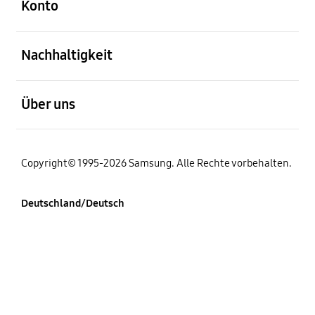
Konto
öffnen
Nachhaltigkeit
öffnen
Über uns
Copyright© 1995-2026 Samsung. Alle Rechte vorbehalten.
Deutschland/Deutsch