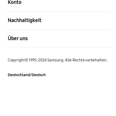
Konto
öffnen
Nachhaltigkeit
öffnen
Über uns
Copyright© 1995-2026 Samsung. Alle Rechte vorbehalten.
Deutschland/Deutsch