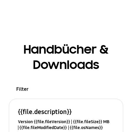
Handbücher &
Downloads
Filter
{{file.description}}
Version {{file.fileVersion}}
{{file.fileSize}} MB
{{file.fileModifiedDate}}
{{file.osNames}}