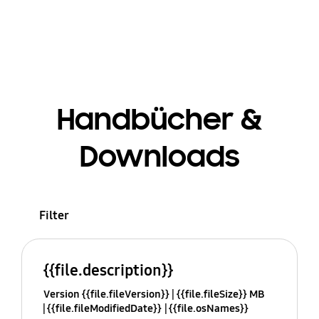
Handbücher &
Downloads
Filter
{{file.description}}
Version {{file.fileVersion}}
{{file.fileSize}} MB
{{file.fileModifiedDate}}
{{file.osNames}}