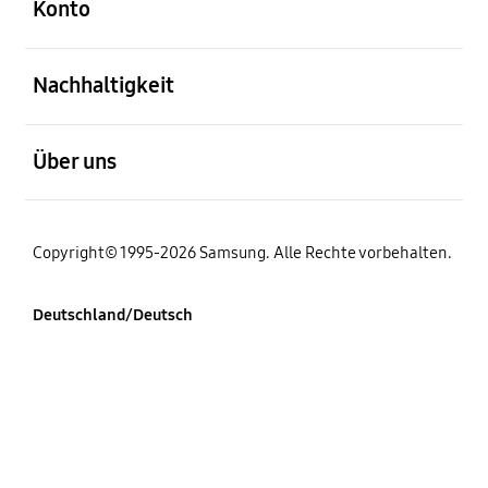
Konto
öffnen
Nachhaltigkeit
öffnen
Über uns
Copyright© 1995-2026 Samsung. Alle Rechte vorbehalten.
Deutschland/Deutsch