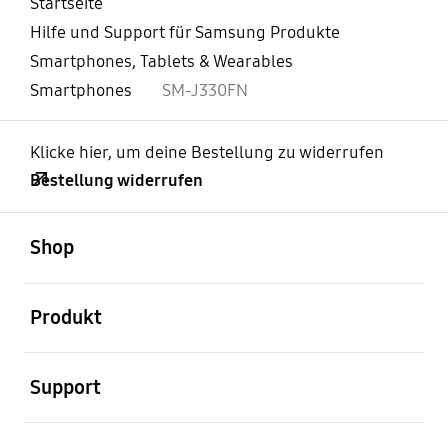
Startseite
Hilfe und Support für Samsung Produkte
Smartphones, Tablets & Wearables
Smartphones
SM-J330FN
Klicke hier, um deine Bestellung zu widerrufen
Bestellung widerrufen
öffnen
Footer Navigation
Shop
öffnen
Produkt
öffnen
Support
öffnen