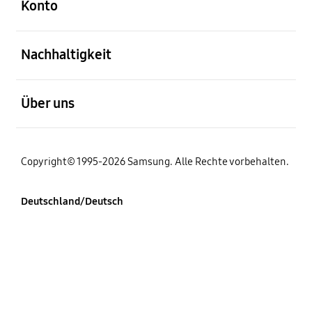
Konto
öffnen
Nachhaltigkeit
öffnen
Über uns
Copyright© 1995-2026 Samsung. Alle Rechte vorbehalten.
Deutschland/Deutsch