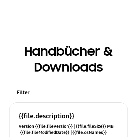
Handbücher &
Downloads
Filter
{{file.description}}
Version {{file.fileVersion}}
{{file.fileSize}} MB
{{file.fileModifiedDate}}
{{file.osNames}}