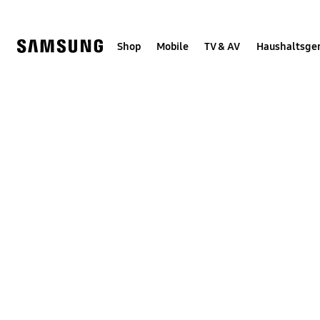
Skip
Skip
to
to
content
accessibility
help
Shop
Mobile
TV & AV
Haushaltsge