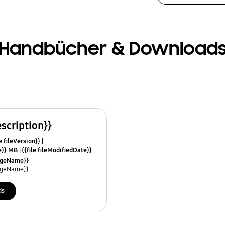
Handbücher & Download
escription}}
e.fileVersion}}
ze}} MB
{{file.fileModifiedDate}}
mes}}
uageName}}
uageName}}
ds