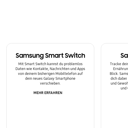
Multimedia
Nachrichten
Netzwerk & WLAN
Sonstige
Samsung Smart Switch
Sa
Sperre
Mit Smart Switch kannst du problemlos
Tracke dein
Ton
Daten wie Kontakte, Nachrichten und Apps
Ernährun
von deinem bisherigen Mobiltelefon auf
Blick. Sams
dein neues Galaxy Smartphone
dich dabei
verschieben.
und Gewoh
und 
MEHR ERFAHREN