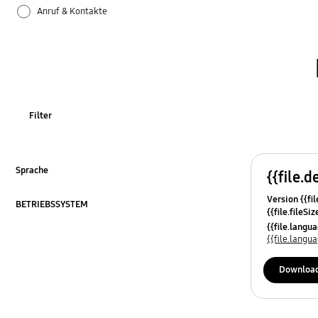
Anruf & Kontakte
Apps
Bluetooth
Datensicherung & Wiederherstellung
Filter
Einstellungen
Firmware-Update
Sprache
{{file.d
ausklappen
Version {{fil
Galaxy Apps
BETRIEBSSYSTEM
{{file.fileSi
ausklappen
{{file.osNa
{{file.lang
Hardware
{{file.lang
Kamera
Downloa
Leistung