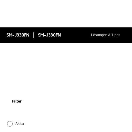
SM-J330FN
SM-J330FN
Lösungen & Tipps
Filter
Akku