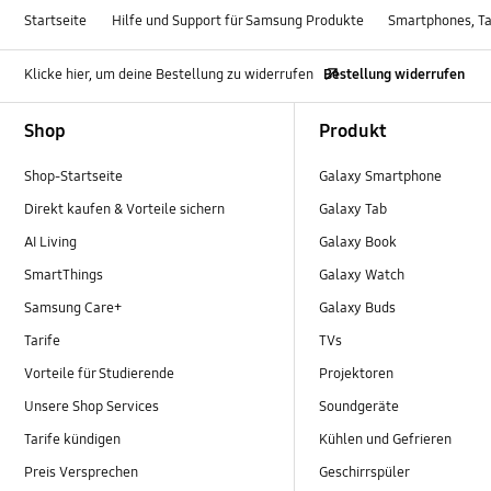
Startseite
Hilfe und Support für Samsung Produkte
Smartphones, Ta
Klicke hier, um deine Bestellung zu widerrufen
Bestellung widerrufen
Footer Navigation
Shop
Produkt
Shop-Startseite
Galaxy Smartphone
Direkt kaufen & Vorteile sichern
Galaxy Tab
AI Living
Galaxy Book
SmartThings
Galaxy Watch
Samsung Care+
Galaxy Buds
Tarife
TVs
Vorteile für Studierende
Projektoren
Unsere Shop Services
Soundgeräte
Tarife kündigen
Kühlen und Gefrieren
Preis Versprechen
Geschirrspüler