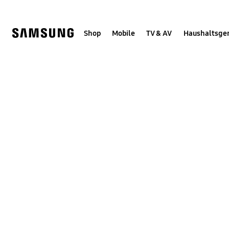
Skip
Skip
to
to
content
accessibility
help
Shop
Mobile
TV & AV
Haushaltsge