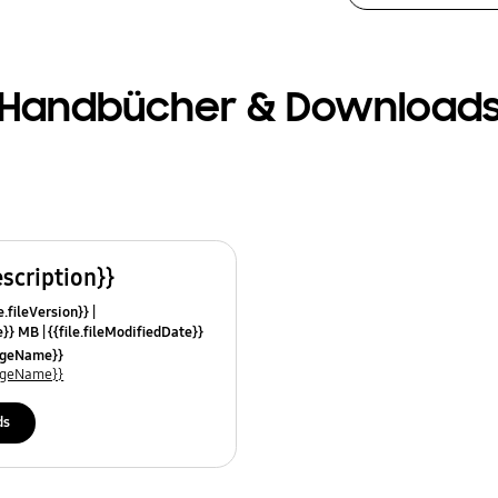
Handbücher & Download
escription}}
e.fileVersion}}
ze}} MB
{{file.fileModifiedDate}}
mes}}
uageName}}
uageName}}
ds