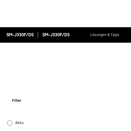
SM-J330F/DS
SM-J330F/DS
Lösungen & Tipps
Filter
Akku