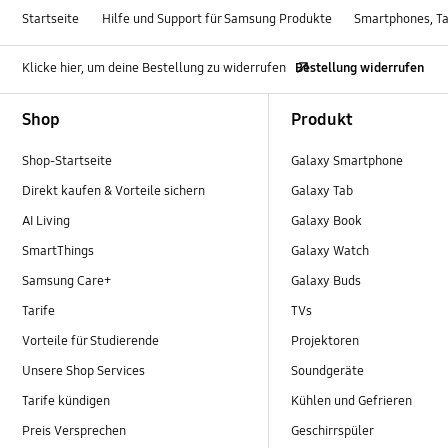
Startseite
Hilfe und Support für Samsung Produkte
Smartphones, Ta
Klicke hier, um deine Bestellung zu widerrufen
Bestellung widerrufen
Footer Navigation
Shop
Produkt
Shop-Startseite
Galaxy Smartphone
Direkt kaufen & Vorteile sichern
Galaxy Tab
AI Living
Galaxy Book
SmartThings
Galaxy Watch
Samsung Care+
Galaxy Buds
Tarife
TVs
Vorteile für Studierende
Projektoren
Unsere Shop Services
Soundgeräte
Tarife kündigen
Kühlen und Gefrieren
Preis Versprechen
Geschirrspüler