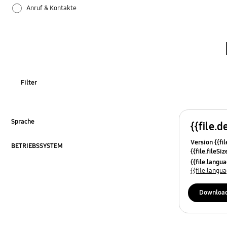
Anruf & Kontakte
Apps
Bluetooth
Datensicherung & Wiederherstellung
Filter
Einstellungen
Firmware-Update
Sprache
{{file.d
ausklappen
Version {{fil
Galaxy Apps
BETRIEBSSYSTEM
{{file.fileSi
ausklappen
{{file.osNa
{{file.lang
Hardware
{{file.lang
Kamera
Downloa
Leistung