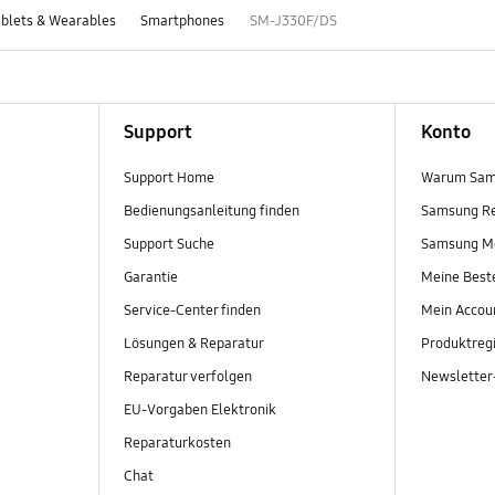
blets & Wearables
Smartphones
SM-J330F/DS
Support
Konto
Support Home
Warum Sam
Bedienungsanleitung finden
Samsung R
Support Suche
Samsung M
Garantie
Meine Best
Service-Center finden
Mein Accou
Lösungen & Reparatur
Produktregi
Reparatur verfolgen
Newslette
EU-Vorgaben Elektronik
Reparaturkosten
Chat