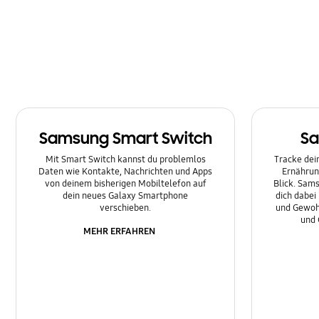
Multimedia
Nachrichten
Netzwerk & WLAN
Sonstige
Samsung Smart Switch
Sa
Sperre
Mit Smart Switch kannst du problemlos
Tracke dein
Ton
Daten wie Kontakte, Nachrichten und Apps
Ernährun
von deinem bisherigen Mobiltelefon auf
Blick. Sams
dein neues Galaxy Smartphone
dich dabei
verschieben.
und Gewoh
und 
MEHR ERFAHREN