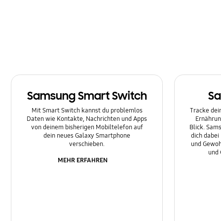
Multimedia
Nachrichten
Netzwerk & WLAN
Sonstige
Samsung Smart Switch
Sa
Sperre
Mit Smart Switch kannst du problemlos
Tracke dein
Ton
Daten wie Kontakte, Nachrichten und Apps
Ernährun
von deinem bisherigen Mobiltelefon auf
Blick. Sams
dein neues Galaxy Smartphone
dich dabei
verschieben.
und Gewoh
und 
MEHR ERFAHREN