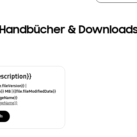
Handbücher & Download
escription}}
e.fileVersion}}
ze}} MB
{{file.fileModifiedDate}}
mes}}
uageName}}
uageName}}
ds