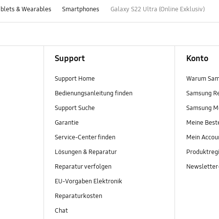
blets & Wearables
Smartphones
Galaxy S22 Ultra (Online Exklusiv)
Support
Konto
Support Home
Warum Sam
Bedienungsanleitung finden
Samsung R
Support Suche
Samsung M
Garantie
Meine Best
Service-Center finden
Mein Accou
Lösungen & Reparatur
Produktregi
Reparatur verfolgen
Newslette
EU-Vorgaben Elektronik
Reparaturkosten
Chat