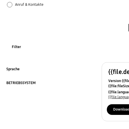
Anruf & Kontakte
Apps
Bluetooth
Datensicherung & Wiederherstellung
Filter
Einstellungen
Firmware-Update
Sprache
{{file.d
ausklappen
Version {{fil
Galaxy Apps
BETRIEBSSYSTEM
{{file.fileSi
ausklappen
{{file.osNa
{{file.lang
Hardware
{{file.lang
Kamera
Downloa
Leistung