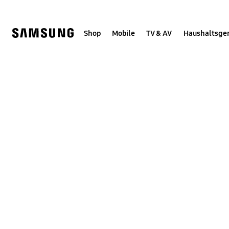
Skip
Skip
to
to
content
accessibility
help
Shop
Mobile
TV & AV
Haushaltsge