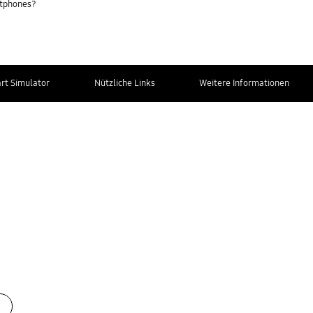
rtphones?
t Simulator
Nützliche Links
Weitere Informationen
Kontakt zum
Service