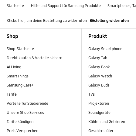
Startseite
Hilfe und Support für Samsung Produkte
Smartphones, Ta
Klicke hier, um deine Bestellung zu widerrufen
Bestellung widerrufen
Footer Navigation
Shop
Produkt
Shop-Startseite
Galaxy Smartphone
Direkt kaufen & Vorteile sichern
Galaxy Tab
AI Living
Galaxy Book
SmartThings
Galaxy Watch
Samsung Care+
Galaxy Buds
Tarife
TVs
Vorteile für Studierende
Projektoren
Unsere Shop Services
Soundgeräte
Tarife kündigen
Kühlen und Gefrieren
Preis Versprechen
Geschirrspüler