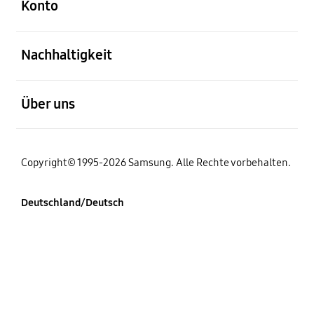
Konto
öffnen
Nachhaltigkeit
öffnen
Über uns
Copyright© 1995-2026 Samsung. Alle Rechte vorbehalten.
Deutschland/Deutsch