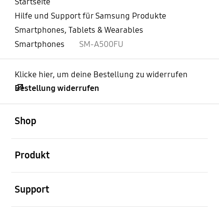
Startseite
Hilfe und Support für Samsung Produkte
Smartphones, Tablets & Wearables
Smartphones
SM-A500FU
Klicke hier, um deine Bestellung zu widerrufen
Bestellung widerrufen
öffnen
Footer Navigation
Shop
öffnen
Produkt
öffnen
Support
öffnen