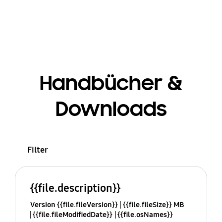
Handbücher &
Downloads
Filter
{{file.description}}
Version {{file.fileVersion}}
{{file.fileSize}} MB
{{file.fileModifiedDate}}
{{file.osNames}}