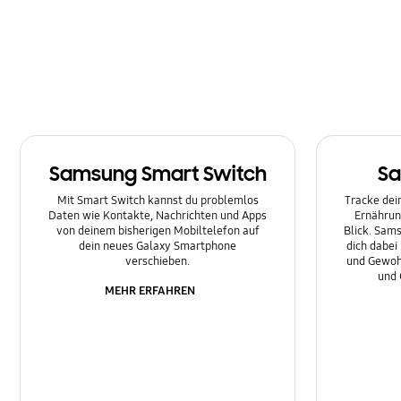
Multimedia
Nachrichten
Netzwerk & WLAN
Sonstige
Samsung Smart Switch
Sa
Sperre
Mit Smart Switch kannst du problemlos
Tracke dein
Ton
Daten wie Kontakte, Nachrichten und Apps
Ernährun
von deinem bisherigen Mobiltelefon auf
Blick. Sams
dein neues Galaxy Smartphone
dich dabei
verschieben.
und Gewoh
und 
MEHR ERFAHREN