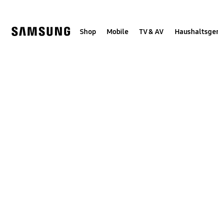
Skip
Skip
to
to
content
accessibility
help
Shop
Mobile
TV & AV
Haushaltsge