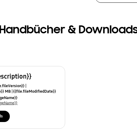
Handbücher & Download
escription}}
e.fileVersion}}
ze}} MB
{{file.fileModifiedDate}}
mes}}
uageName}}
uageName}}
ds