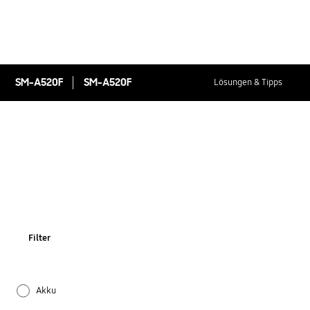
SM-A520F
SM-A520F
Lösungen & Tipps
Filter
Akku