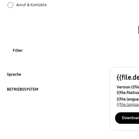
Anruf & Kontakte
Apps
Bluetooth
Datensicherung & Wiederherstellung
Filter
Einstellungen
Firmware-Update
Sprache
{{file.d
ausklappen
Version {{fil
Galaxy Apps
BETRIEBSSYSTEM
{{file.fileSi
ausklappen
{{file.osNa
{{file.lang
Hardware
{{file.lang
Kamera
Downloa
Leistung