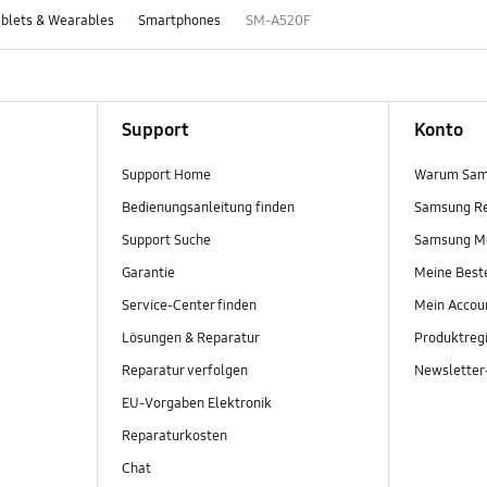
blets & Wearables
Smartphones
SM-A520F
Support
Konto
Support Home
Warum Sam
Bedienungsanleitung finden
Samsung R
Support Suche
Samsung M
Garantie
Meine Best
Service-Center finden
Mein Accou
Lösungen & Reparatur
Produktregi
Reparatur verfolgen
Newslette
EU-Vorgaben Elektronik
Reparaturkosten
Chat