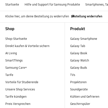
Startseite
Hilfe und Support für Samsung Produkte
Smartphones, Ta
Klicke hier, um deine Bestellung zu widerrufen
Bestellung widerrufen
Footer Navigation
Shop
Produkt
Shop-Startseite
Galaxy Smartphone
Direkt kaufen & Vorteile sichern
Galaxy Tab
AI Living
Galaxy Book
SmartThings
Galaxy Watch
Samsung Care+
Galaxy Buds
Tarife
TVs
Vorteile für Studierende
Projektoren
Unsere Shop Services
Soundgeräte
Tarife kündigen
Kühlen und Gefrieren
Preis Versprechen
Geschirrspüler