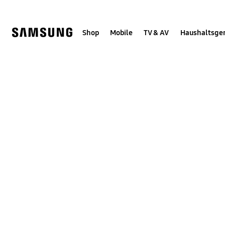
Skip
Skip
to
to
content
accessibility
help
Shop
Mobile
TV & AV
Haushaltsge