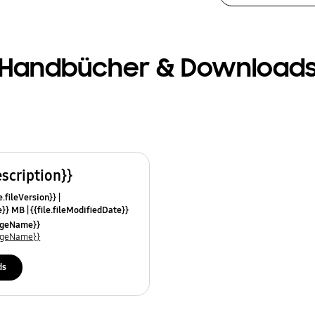
Handbücher & Download
escription}}
e.fileVersion}}
ze}} MB
{{file.fileModifiedDate}}
mes}}
uageName}}
uageName}}
ds