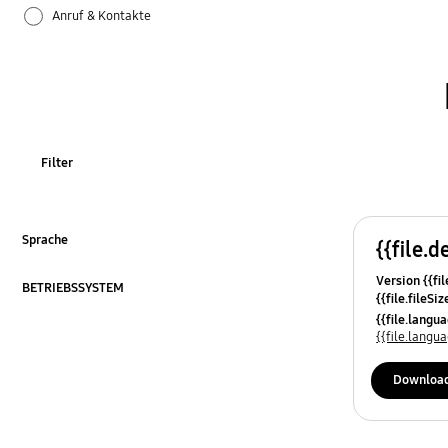
Anruf & Kontakte
Apps
Bluetooth
Datensicherung & Wiederherstellung
Filter
Einstellungen
Firmware-Update
Sprache
{{file.d
ausklappen
Version {{fil
Galaxy Apps
BETRIEBSSYSTEM
{{file.fileSi
ausklappen
{{file.osNa
{{file.lang
Hardware
{{file.lang
Kamera
Downloa
Leistung