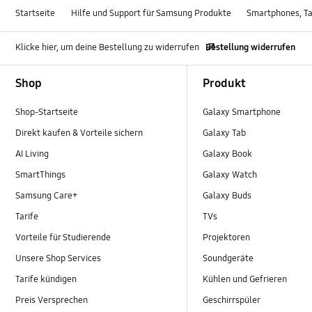
Startseite
Hilfe und Support für Samsung Produkte
Smartphones, Ta
Klicke hier, um deine Bestellung zu widerrufen
Bestellung widerrufen
Footer Navigation
Shop
Produkt
Shop-Startseite
Galaxy Smartphone
Direkt kaufen & Vorteile sichern
Galaxy Tab
AI Living
Galaxy Book
SmartThings
Galaxy Watch
Samsung Care+
Galaxy Buds
Tarife
TVs
Vorteile für Studierende
Projektoren
Unsere Shop Services
Soundgeräte
Tarife kündigen
Kühlen und Gefrieren
Preis Versprechen
Geschirrspüler