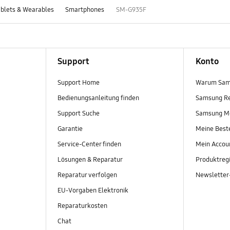
blets & Wearables
Smartphones
SM-G935F
Support
Konto
Support Home
Warum Sam
Bedienungsanleitung finden
Samsung R
Support Suche
Samsung M
Garantie
Meine Best
Service-Center finden
Mein Accou
Lösungen & Reparatur
Produktregi
Reparatur verfolgen
Newslette
EU-Vorgaben Elektronik
Reparaturkosten
Chat