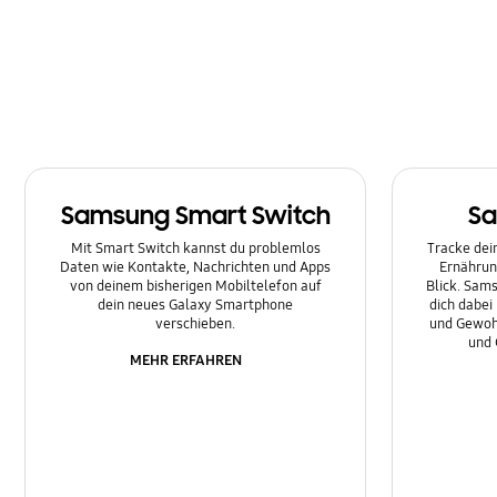
Multimedia
Nachrichten
Netzwerk & WLAN
Sonstige
Samsung Smart Switch
Sa
Sperre
Mit Smart Switch kannst du problemlos
Tracke dein
Ton
Daten wie Kontakte, Nachrichten und Apps
Ernährun
von deinem bisherigen Mobiltelefon auf
Blick. Sams
dein neues Galaxy Smartphone
dich dabei
verschieben.
und Gewoh
und 
MEHR ERFAHREN