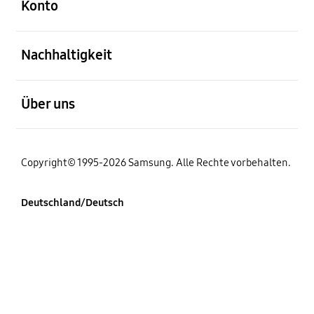
Konto
öffnen
Nachhaltigkeit
öffnen
Über uns
Copyright© 1995-2026 Samsung. Alle Rechte vorbehalten.
Deutschland/Deutsch