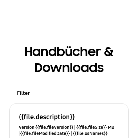
Handbücher &
Downloads
Filter
{{file.description}}
Version {{file.fileVersion}}
{{file.fileSize}} MB
{{file.fileModifiedDate}}
{{file.osNames}}