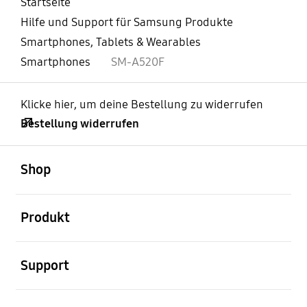
Startseite
Hilfe und Support für Samsung Produkte
Smartphones, Tablets & Wearables
Smartphones
SM-A520F
Klicke hier, um deine Bestellung zu widerrufen
Bestellung widerrufen
öffnen
Footer Navigation
Shop
öffnen
Produkt
öffnen
Support
öffnen