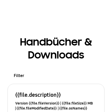
Handbücher &
Downloads
Filter
{{file.description}}
Version {{file.fileVersion}}
{{file.fileSize}} MB
{{file.fileModifiedDate}}
{{file.osNames}}