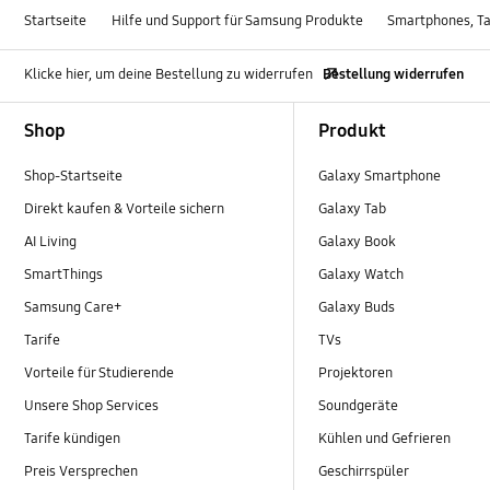
Startseite
Hilfe und Support für Samsung Produkte
Smartphones, Ta
Klicke hier, um deine Bestellung zu widerrufen
Bestellung widerrufen
Footer Navigation
Shop
Produkt
Shop-Startseite
Galaxy Smartphone
Direkt kaufen & Vorteile sichern
Galaxy Tab
AI Living
Galaxy Book
SmartThings
Galaxy Watch
Samsung Care+
Galaxy Buds
Tarife
TVs
Vorteile für Studierende
Projektoren
Unsere Shop Services
Soundgeräte
Tarife kündigen
Kühlen und Gefrieren
Preis Versprechen
Geschirrspüler