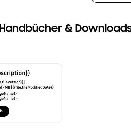
Handbücher & Download
escription}}
e.fileVersion}}
ze}} MB
{{file.fileModifiedDate}}
mes}}
uageName}}
uageName}}
ds