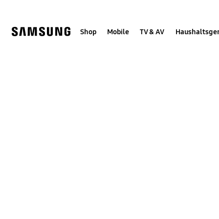
Skip
Skip
to
to
content
accessibility
help
Shop
Mobile
TV & AV
Haushaltsge