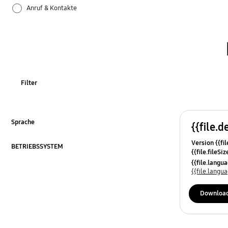
Anruf & Kontakte
Apps
Bluetooth
Datensicherung & Wiederherstellung
Filter
Einstellungen
Firmware-Update
Sprache
{{file.d
ausklappen
Version {{fil
Galaxy Apps
BETRIEBSSYSTEM
{{file.fileSi
ausklappen
{{file.osNa
{{file.lang
Hardware
{{file.lang
Kamera
Downloa
Leistung