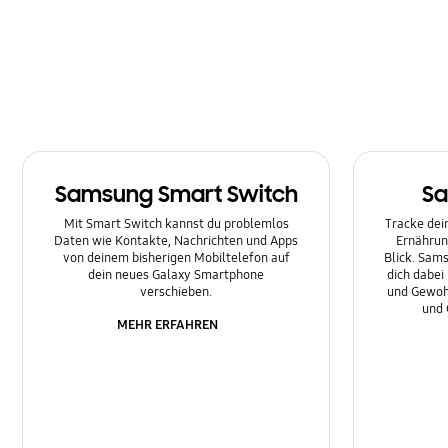
Multimedia
Nachrichten
Netzwerk & WLAN
Sonstige
Samsung Smart Switch
Sa
Sperre
Mit Smart Switch kannst du problemlos
Tracke dein
Ton
Daten wie Kontakte, Nachrichten und Apps
Ernährun
von deinem bisherigen Mobiltelefon auf
Blick. Sams
dein neues Galaxy Smartphone
dich dabei
verschieben.
und Gewoh
und 
MEHR ERFAHREN