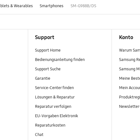
blets & Wearables
Smartphones
SM-G988B/DS
Support
Konto
Support Home
Warum Sam
Bedienungsanleitung finden
Samsung R
Support Suche
Samsung M
Garantie
Meine Best
Service-Center finden
Mein Accou
Lösungen & Reparatur
Produktregi
Reparatur verfolgen
Newslette
EU-Vorgaben Elektronik
Reparaturkosten
Chat