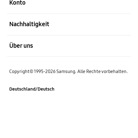
Konto
öffnen
Nachhaltigkeit
öffnen
Über uns
Copyright© 1995-2026 Samsung. Alle Rechte vorbehalten.
Deutschland/Deutsch