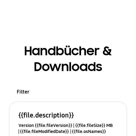
Handbücher &
Downloads
Filter
{{file.description}}
Version {{file.fileVersion}}
{{file.fileSize}} MB
{{file.fileModifiedDate}}
{{file.osNames}}