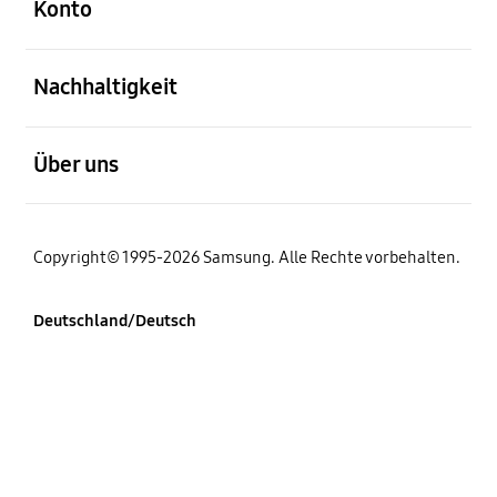
Konto
öffnen
Nachhaltigkeit
öffnen
Über uns
Copyright© 1995-2026 Samsung. Alle Rechte vorbehalten.
Deutschland/Deutsch