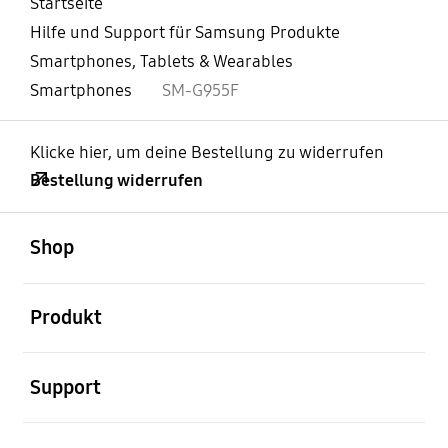
Startseite
Hilfe und Support für Samsung Produkte
Smartphones, Tablets & Wearables
Smartphones
SM-G955F
Klicke hier, um deine Bestellung zu widerrufen
Bestellung widerrufen
öffnen
Footer Navigation
Shop
öffnen
Produkt
öffnen
Support
öffnen