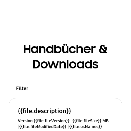
Handbücher &
Downloads
Filter
{{file.description}}
Version {{file.fileVersion}}
{{file.fileSize}} MB
{{file.fileModifiedDate}}
{{file.osNames}}