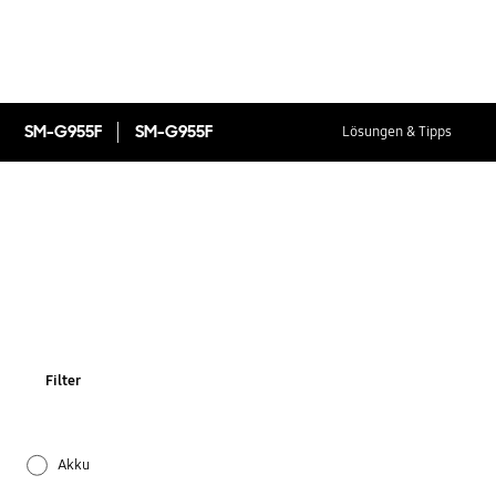
SM-G955F
SM-G955F
Lösungen & Tipps
Filter
Akku