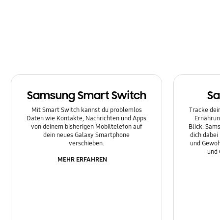
Multimedia
Nachrichten
Netzwerk & WLAN
Sonstige
Samsung Smart Switch
Sa
Sperre
Mit Smart Switch kannst du problemlos
Tracke dein
Ton
Daten wie Kontakte, Nachrichten und Apps
Ernährun
von deinem bisherigen Mobiltelefon auf
Blick. Sams
dein neues Galaxy Smartphone
dich dabei
verschieben.
und Gewoh
und 
MEHR ERFAHREN