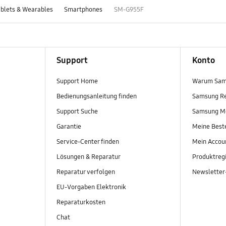
blets & Wearables
Smartphones
SM-G955F
Support
Konto
Support Home
Warum Sam
Bedienungsanleitung finden
Samsung R
Support Suche
Samsung M
Garantie
Meine Best
Service-Center finden
Mein Accou
Lösungen & Reparatur
Produktregi
Reparatur verfolgen
Newslette
EU-Vorgaben Elektronik
Reparaturkosten
Chat