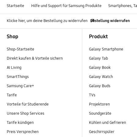
Startseite
Hilfe und Support für Samsung Produkte
Smartphones, Ta
Klicke hier, um deine Bestellung zu widerrufen
Bestellung widerrufen
Footer Navigation
Shop
Produkt
Shop-Startseite
Galaxy Smartphone
Direkt kaufen & Vorteile sichern
Galaxy Tab
AI Living
Galaxy Book
SmartThings
Galaxy Watch
Samsung Care+
Galaxy Buds
Tarife
TVs
Vorteile für Studierende
Projektoren
Unsere Shop Services
Soundgeräte
Tarife kündigen
Kühlen und Gefrieren
Preis Versprechen
Geschirrspüler