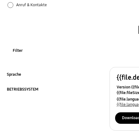
Anruf & Kontakte
Apps
Bluetooth
Datensicherung & Wiederherstellung
Filter
Einstellungen
Firmware-Update
Sprache
{{file.d
ausklappen
Version {{fil
Galaxy Apps
BETRIEBSSYSTEM
{{file.fileSi
ausklappen
{{file.osNa
{{file.lang
Hardware
{{file.lang
Kamera
Downloa
Leistung