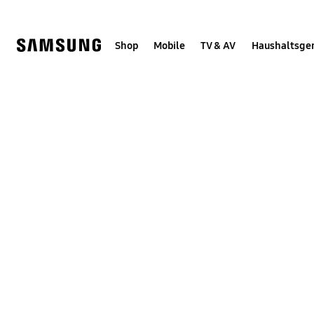
Skip
Skip
to
to
content
accessibility
help
Shop
Mobile
TV & AV
Haushaltsge