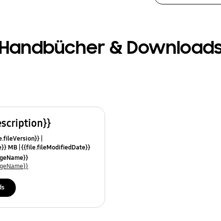
Handbücher & Download
escription}}
e.fileVersion}}
ze}} MB
{{file.fileModifiedDate}}
mes}}
uageName}}
uageName}}
ds