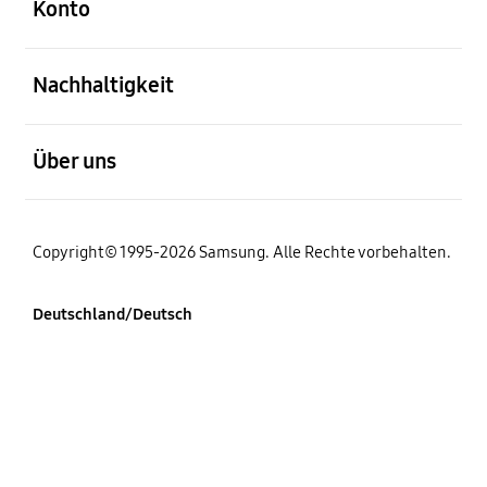
Konto
öffnen
Nachhaltigkeit
öffnen
Über uns
Copyright© 1995-2026 Samsung. Alle Rechte vorbehalten.
Deutschland/Deutsch