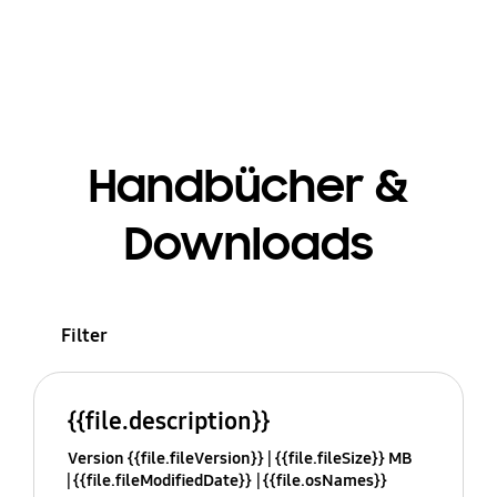
Handbücher &
Downloads
Filter
{{file.description}}
Version {{file.fileVersion}}
{{file.fileSize}} MB
{{file.fileModifiedDate}}
{{file.osNames}}