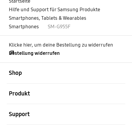
Startseite
Hilfe und Support für Samsung Produkte
Smartphones, Tablets & Wearables
Smartphones
SM-G955F
Klicke hier, um deine Bestellung zu widerrufen
Bestellung widerrufen
öffnen
Footer Navigation
Shop
öffnen
Produkt
öffnen
Support
öffnen