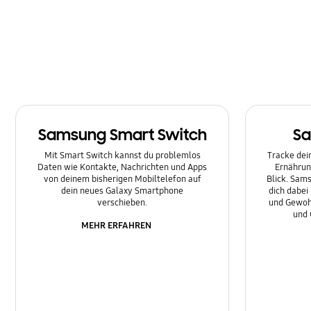
Multimedia
Nachrichten
Netzwerk & WLAN
Sonstige
Samsung Smart Switch
Sa
Sperre
Mit Smart Switch kannst du problemlos
Tracke dein
Ton
Daten wie Kontakte, Nachrichten und Apps
Ernährun
von deinem bisherigen Mobiltelefon auf
Blick. Sams
dein neues Galaxy Smartphone
dich dabei
verschieben.
und Gewoh
und 
MEHR ERFAHREN