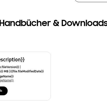
Handbücher & Download
escription}}
e.fileVersion}}
ze}} MB
{{file.fileModifiedDate}}
mes}}
uageName}}
uageName}}
ds