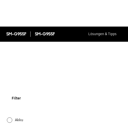
SM-G955F
SM-G955F
Lösungen & Tipps
Filter
Akku