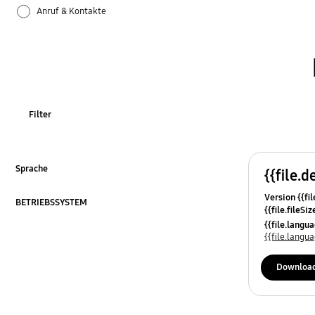
Anruf & Kontakte
Apps
Bluetooth
Datensicherung & Wiederherstellung
Filter
Einstellungen
Firmware-Update
Sprache
{{file.d
ausklappen
Version {{fil
Galaxy Apps
BETRIEBSSYSTEM
{{file.fileSi
ausklappen
{{file.osNa
{{file.lang
Hardware
{{file.lang
Kamera
Downloa
Leistung