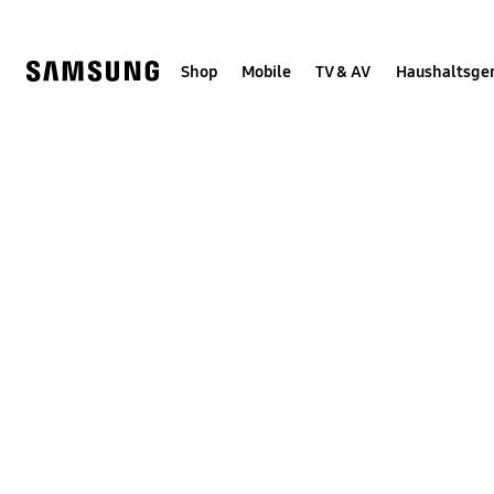
Skip
Skip
to
to
content
accessibility
help
Shop
Mobile
TV & AV
Haushaltsge