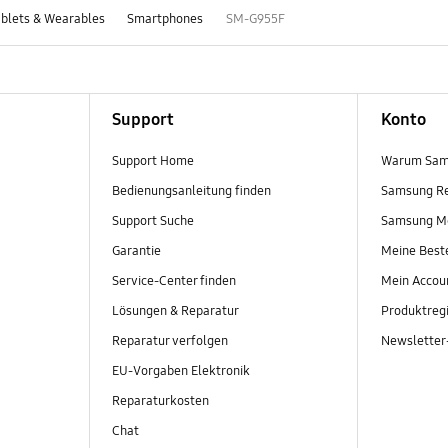
blets & Wearables
Smartphones
SM-G955F
Support
Konto
Support Home
Warum Sam
Bedienungsanleitung finden
Samsung R
Support Suche
Samsung M
Garantie
Meine Best
Service-Center finden
Mein Accou
Lösungen & Reparatur
Produktregi
Reparatur verfolgen
Newslette
EU-Vorgaben Elektronik
Reparaturkosten
Chat