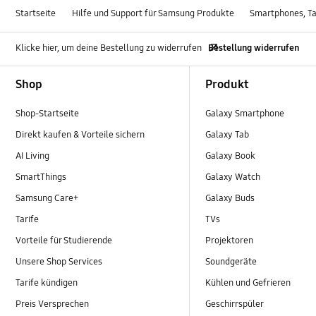
Startseite
Hilfe und Support für Samsung Produkte
Smartphones, Ta
Klicke hier, um deine Bestellung zu widerrufen
Bestellung widerrufen
Footer Navigation
Shop
Produkt
Shop-Startseite
Galaxy Smartphone
Direkt kaufen & Vorteile sichern
Galaxy Tab
AI Living
Galaxy Book
SmartThings
Galaxy Watch
Samsung Care+
Galaxy Buds
Tarife
TVs
Vorteile für Studierende
Projektoren
Unsere Shop Services
Soundgeräte
Tarife kündigen
Kühlen und Gefrieren
Preis Versprechen
Geschirrspüler