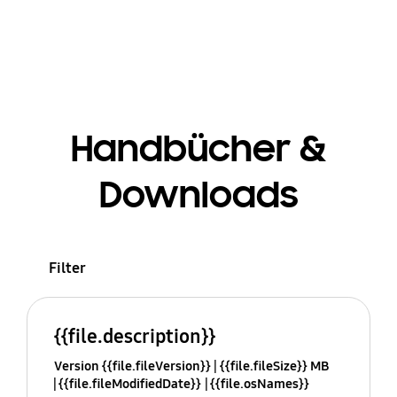
Handbücher &
Downloads
Filter
{{file.description}}
Version {{file.fileVersion}}
{{file.fileSize}} MB
{{file.fileModifiedDate}}
{{file.osNames}}