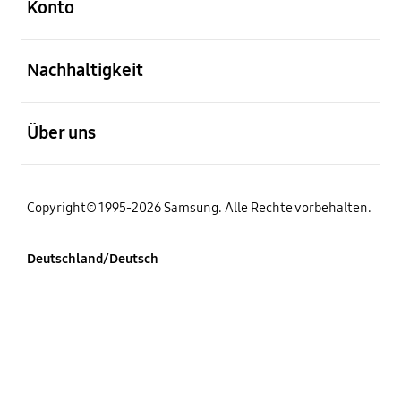
Konto
öffnen
Nachhaltigkeit
öffnen
Über uns
Copyright© 1995-2026 Samsung. Alle Rechte vorbehalten.
Deutschland/Deutsch