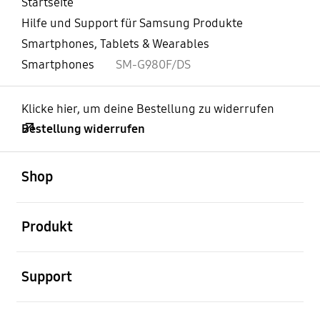
Startseite
Hilfe und Support für Samsung Produkte
Smartphones, Tablets & Wearables
Smartphones
SM-G980F/DS
Klicke hier, um deine Bestellung zu widerrufen
Bestellung widerrufen
öffnen
Footer Navigation
Shop
öffnen
Produkt
öffnen
Support
öffnen