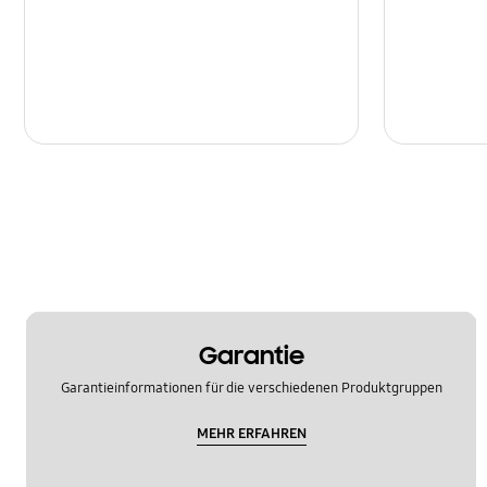
Multimedia
Nachrichten
Netzwerk & WLAN
Sonstige
Sperre
Ton
Garantie
Garantieinformationen für die verschiedenen Produktgruppen
MEHR ERFAHREN