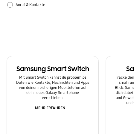
Anruf & Kontakte
Apps
Bluetooth
Datensicherung & Wiederherstellung
Einstellungen
Samsung Smart Switch
Sa
Firmware-Update
Mit Smart Switch kannst du problemlos
Tracke dein
Daten wie Kontakte, Nachrichten und Apps
Ernährun
Galaxy Apps
von deinem bisherigen Mobiltelefon auf
Blick. Sams
dein neues Galaxy Smartphone
dich dabei
Hardware
verschieben.
und Gewoh
und 
MEHR ERFAHREN
Kamera
Leistung