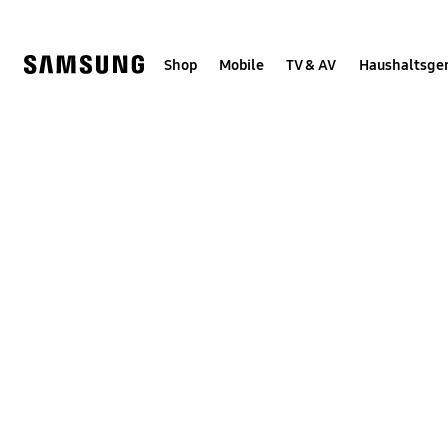
Skip
Skip
to
to
content
accessibility
help
Shop
Mobile
TV & AV
Haushaltsge