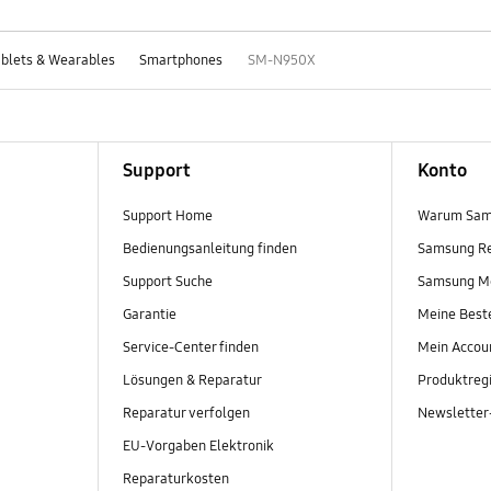
blets & Wearables
Smartphones
SM-N950X
Support
Konto
Support Home
Warum Sam
Bedienungsanleitung finden
Samsung R
Support Suche
Samsung M
Garantie
Meine Best
Service-Center finden
Mein Accou
Lösungen & Reparatur
Produktregi
Reparatur verfolgen
Newslette
EU-Vorgaben Elektronik
Reparaturkosten