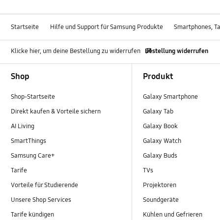
Startseite
Hilfe und Support für Samsung Produkte
Smartphones, Ta
Klicke hier, um deine Bestellung zu widerrufen
Bestellung widerrufen
Footer Navigation
Shop
Produkt
Shop-Startseite
Galaxy Smartphone
Direkt kaufen & Vorteile sichern
Galaxy Tab
AI Living
Galaxy Book
SmartThings
Galaxy Watch
Samsung Care+
Galaxy Buds
Tarife
TVs
Vorteile für Studierende
Projektoren
Unsere Shop Services
Soundgeräte
Tarife kündigen
Kühlen und Gefrieren