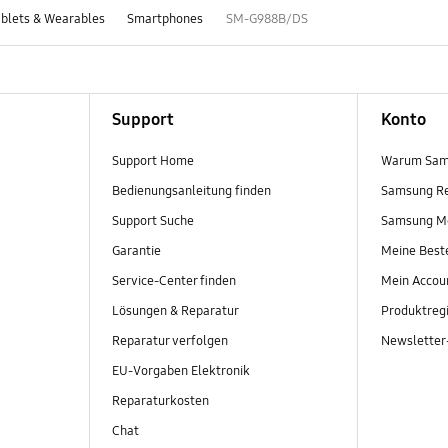
blets & Wearables
Smartphones
SM-G988B/DS
Support
Konto
Support Home
Warum Sam
Bedienungsanleitung finden
Samsung R
Support Suche
Samsung M
Garantie
Meine Best
Service-Center finden
Mein Accou
Lösungen & Reparatur
Produktregi
Reparatur verfolgen
Newslette
EU-Vorgaben Elektronik
Reparaturkosten
Chat