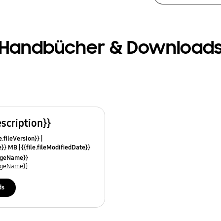
Handbücher & Download
escription}}
e.fileVersion}}
ze}} MB
{{file.fileModifiedDate}}
mes}}
uageName}}
uageName}}
ds