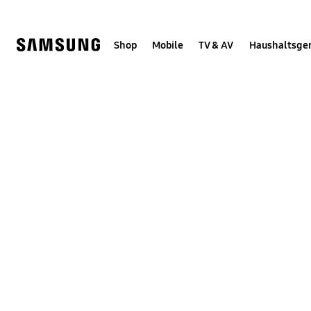
Skip
Skip
to
to
content
accessibility
help
Shop
Mobile
TV & AV
Haushaltsge