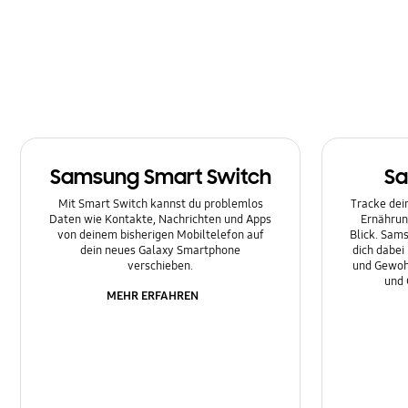
Multimedia
Nachrichten
Netzwerk & WLAN
Sonstige
Samsung Smart Switch
Sa
Sperre
Mit Smart Switch kannst du problemlos
Tracke dein
Ton
Daten wie Kontakte, Nachrichten und Apps
Ernährun
von deinem bisherigen Mobiltelefon auf
Blick. Sams
dein neues Galaxy Smartphone
dich dabei
verschieben.
und Gewoh
und 
MEHR ERFAHREN