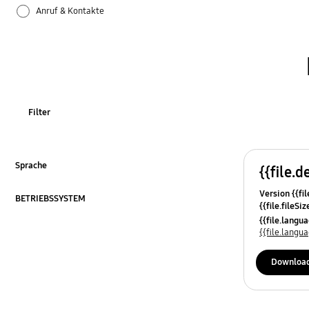
Anruf & Kontakte
Apps
Bluetooth
Datensicherung & Wiederherstellung
Filter
Einstellungen
Firmware-Update
Sprache
{{file.d
ausklappen
Version {{fil
Galaxy Apps
BETRIEBSSYSTEM
{{file.fileSi
ausklappen
{{file.osNa
{{file.lang
Hardware
{{file.lang
Kamera
Downloa
Leistung