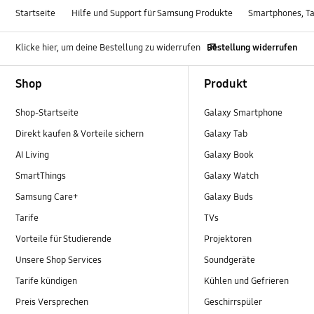
Startseite
Hilfe und Support für Samsung Produkte
Smartphones, Ta
Klicke hier, um deine Bestellung zu widerrufen
Bestellung widerrufen
Footer Navigation
Shop
Produkt
Shop-Startseite
Galaxy Smartphone
Direkt kaufen & Vorteile sichern
Galaxy Tab
AI Living
Galaxy Book
SmartThings
Galaxy Watch
Samsung Care+
Galaxy Buds
Tarife
TVs
Vorteile für Studierende
Projektoren
Unsere Shop Services
Soundgeräte
Tarife kündigen
Kühlen und Gefrieren
Preis Versprechen
Geschirrspüler