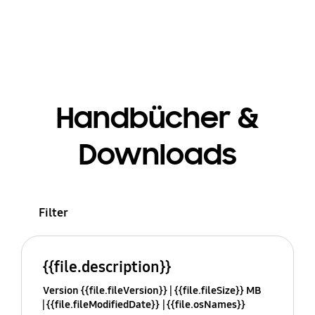
Handbücher &
Downloads
Filter
{{file.description}}
Version {{file.fileVersion}}
{{file.fileSize}} MB
{{file.fileModifiedDate}}
{{file.osNames}}