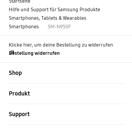
Startseite
Hilfe und Support für Samsung Produkte
Smartphones, Tablets & Wearables
Smartphones
SM-N950F
Klicke hier, um deine Bestellung zu widerrufen
Bestellung widerrufen
öffnen
Footer Navigation
Shop
öffnen
Produkt
öffnen
Support
öffnen