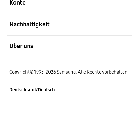
Konto
öffnen
Nachhaltigkeit
öffnen
Über uns
Copyright© 1995-2026 Samsung. Alle Rechte vorbehalten.
Deutschland/Deutsch