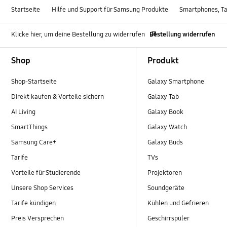
Startseite
Hilfe und Support für Samsung Produkte
Smartphones, Ta
Klicke hier, um deine Bestellung zu widerrufen
Bestellung widerrufen
Footer Navigation
Shop
Produkt
Shop-Startseite
Galaxy Smartphone
Direkt kaufen & Vorteile sichern
Galaxy Tab
AI Living
Galaxy Book
SmartThings
Galaxy Watch
Samsung Care+
Galaxy Buds
Tarife
TVs
Vorteile für Studierende
Projektoren
Unsere Shop Services
Soundgeräte
Tarife kündigen
Kühlen und Gefrieren
Preis Versprechen
Geschirrspüler