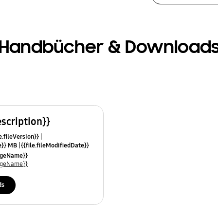
Handbücher & Download
escription}}
e.fileVersion}}
ze}} MB
{{file.fileModifiedDate}}
mes}}
uageName}}
uageName}}
ds