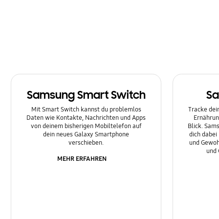
Multimedia
Nachrichten
Netzwerk & WLAN
Sonstige
Samsung Smart Switch
Sa
Sperre
Mit Smart Switch kannst du problemlos
Tracke dein
Ton
Daten wie Kontakte, Nachrichten und Apps
Ernährun
von deinem bisherigen Mobiltelefon auf
Blick. Sams
dein neues Galaxy Smartphone
dich dabei
verschieben.
und Gewoh
und 
MEHR ERFAHREN