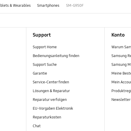
blets & Wearables
Smartphones
SM-G950F
Support
Konto
Support Home
Warum Sam
Bedienungsanleitung finden
Samsung R
Support Suche
Samsung M
Garantie
Meine Best
Service-Center finden
Mein Accou
Lösungen & Reparatur
Produktregi
Reparatur verfolgen
Newslette
EU-Vorgaben Elektronik
Reparaturkosten
Chat