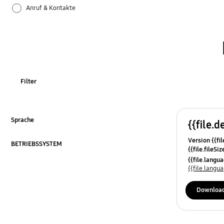
Anruf & Kontakte
Apps
Bluetooth
Datensicherung & Wiederherstellung
Filter
Einstellungen
Firmware-Update
Sprache
{{file.d
ausklappen
Version {{fil
Galaxy Apps
BETRIEBSSYSTEM
{{file.fileSi
ausklappen
{{file.osNa
{{file.lang
Hardware
{{file.lang
Kamera
Downloa
Leistung