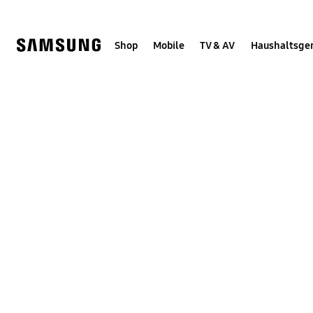
Skip
Skip
to
to
content
accessibility
help
Shop
Mobile
TV & AV
Haushaltsge