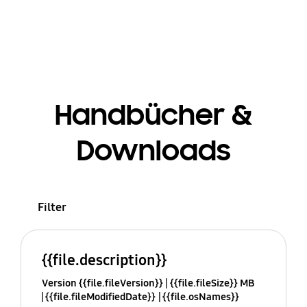
Handbücher &
Downloads
Filter
{{file.description}}
Version {{file.fileVersion}}
{{file.fileSize}} MB
{{file.fileModifiedDate}}
{{file.osNames}}