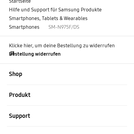
Startseite
Hilfe und Support für Samsung Produkte
Smartphones, Tablets & Wearables
Smartphones
SM-N975F/DS
Klicke hier, um deine Bestellung zu widerrufen
Bestellung widerrufen
öffnen
Footer Navigation
Shop
öffnen
Produkt
öffnen
Support
öffnen