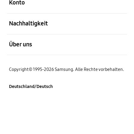
Konto
öffnen
Nachhaltigkeit
öffnen
Über uns
Copyright© 1995-2026 Samsung. Alle Rechte vorbehalten.
Deutschland/Deutsch