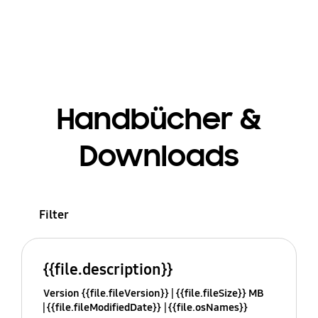
Handbücher &
Downloads
Filter
{{file.description}}
Version {{file.fileVersion}}
{{file.fileSize}} MB
{{file.fileModifiedDate}}
{{file.osNames}}