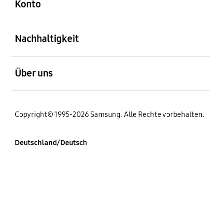
Konto
öffnen
Nachhaltigkeit
öffnen
Über uns
Copyright© 1995-2026 Samsung. Alle Rechte vorbehalten.
Deutschland/Deutsch