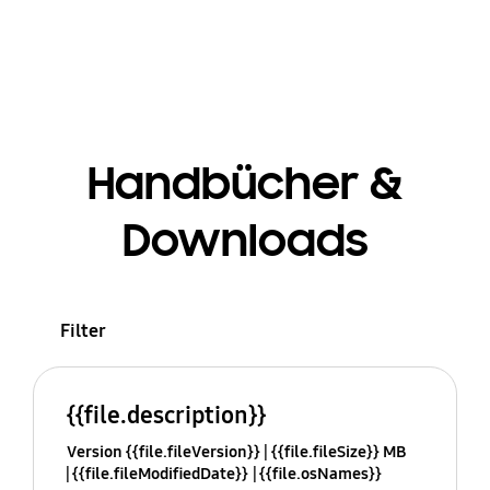
Handbücher &
Downloads
Filter
{{file.description}}
Version {{file.fileVersion}}
{{file.fileSize}} MB
{{file.fileModifiedDate}}
{{file.osNames}}