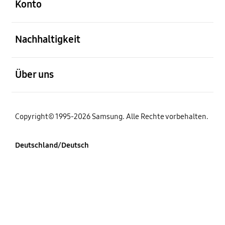
Konto
öffnen
Nachhaltigkeit
öffnen
Über uns
Copyright© 1995-2026 Samsung. Alle Rechte vorbehalten.
Deutschland/Deutsch