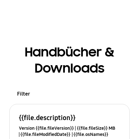
Handbücher &
Downloads
Filter
{{file.description}}
Version {{file.fileVersion}}
{{file.fileSize}} MB
{{file.fileModifiedDate}}
{{file.osNames}}